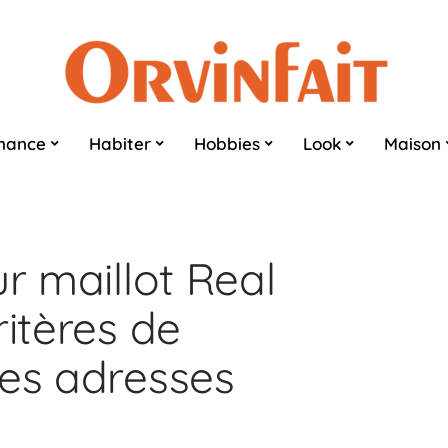
nance
Habiter
Hobbies
Look
Maison
ur maillot Real
ritères de
nes adresses