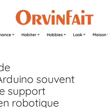
nance
Habiter
Hobbies
Look
Maison
 de
rduino souvent
e support
en robotique