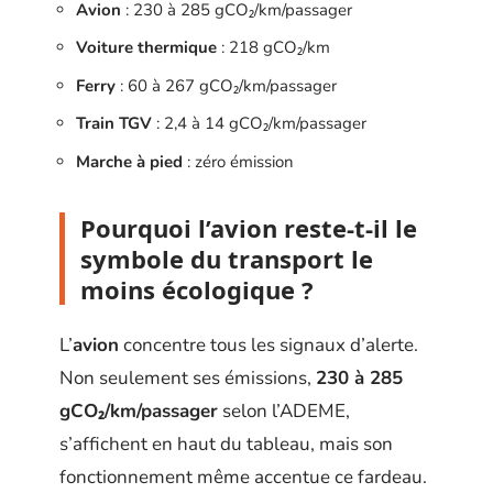
Avion
: 230 à 285 gCO₂/km/passager
Voiture thermique
: 218 gCO₂/km
Ferry
: 60 à 267 gCO₂/km/passager
Train TGV
: 2,4 à 14 gCO₂/km/passager
Marche à pied
: zéro émission
Pourquoi l’avion reste-t-il le
symbole du transport le
moins écologique ?
L’
avion
concentre tous les signaux d’alerte.
Non seulement ses émissions,
230 à 285
gCO₂/km/passager
selon l’ADEME,
s’affichent en haut du tableau, mais son
fonctionnement même accentue ce fardeau.