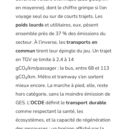
en moyenne), dont le chiffre grimpe si l’on
voyage seul ou sur de courts trajets. Les
poids lourds
et utilitaires, eux, pèsent
ensemble près de 37 % des émissions du
secteur. À l’inverse, les
transports en
commun
tirent leur épingle du jeu. Un trajet
en TGV se limite à 2,4 à 14
gCO₂/km/passager ; le bus, entre 68 et 113
gCO₂/km. Métro et tramway s’en sortent
mieux encore. La marche à pied, elle, reste
hors catégorie, sans la moindre émission de
GES. L’
OCDE
définit le
transport durable
comme respectant la santé, les
écosystèmes, et la capacité de régénération
des ressources : un horizon affiché par la