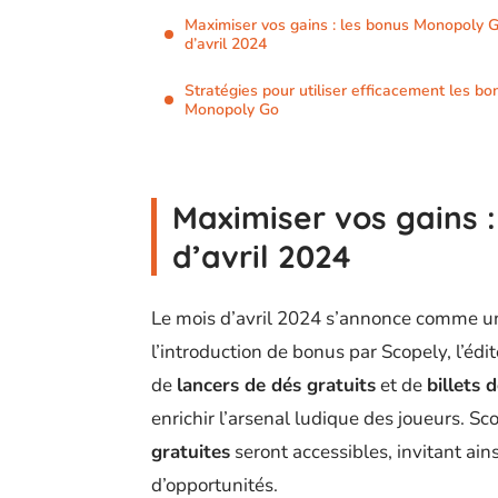
Maximiser vos gains : les bonus Monopoly 
d’avril 2024
Stratégies pour utiliser efficacement les bo
Monopoly Go
Maximiser vos gains 
d’avril 2024
Le mois d’avril 2024 s’annonce comme un
l’introduction de bonus par Scopely, l’éd
de
lancers de dés gratuits
et de
billets 
enrichir l’arsenal ludique des joueurs. Sc
gratuites
seront accessibles, invitant ai
d’opportunités.