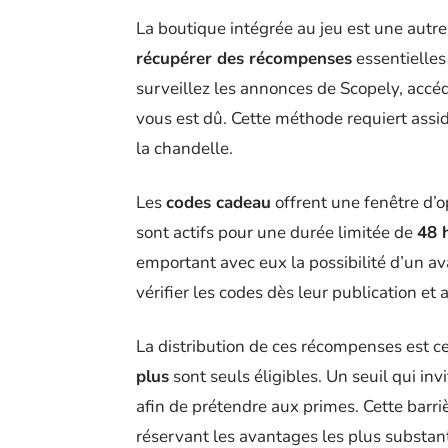
La boutique intégrée au jeu est une autre 
récupérer des récompenses
essentielles
surveillez les annonces de Scopely, accé
vous est dû. Cette méthode requiert assidu
la chandelle.
Les
codes cadeau
offrent une fenêtre d’op
sont actifs pour une durée limitée de
48 
emportant avec eux la possibilité d’un a
vérifier les codes dès leur publication et
La distribution de ces récompenses est c
plus
sont seuls éligibles. Un seuil qui invi
afin de prétendre aux primes. Cette barri
réservant les avantages les plus substant