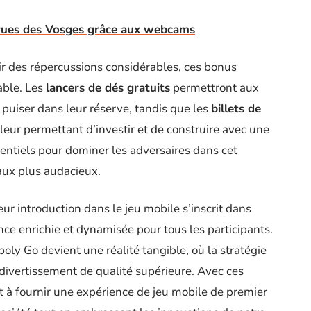
 vues des Vosges grâce aux webcams
r des répercussions considérables, ces bonus
able. Les
lancers de dés gratuits
permettront aux
 puiser dans leur réserve, tandis que les
billets de
 leur permettant d’investir et de construire avec une
entiels pour dominer les adversaires dans cet
 aux plus audacieux.
ur introduction dans le jeu mobile s’inscrit dans
nce enrichie et dynamisée pour tous les participants.
oly Go devient une réalité tangible, où la stratégie
 divertissement de qualité supérieure. Avec ces
 à fournir une expérience de jeu mobile de premier