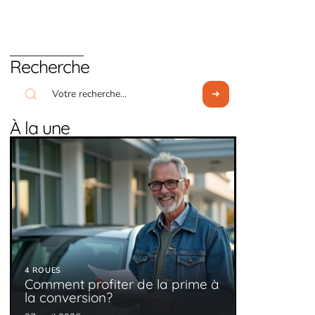
Recherche
À la une
4 ROUES
Comment profiter de la prime à
la conversion?