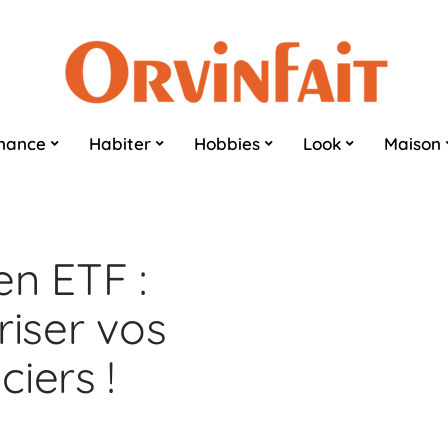
nance
Habiter
Hobbies
Look
Maison
n ETF :
riser vos
iers !