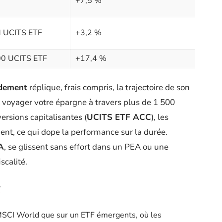
+7,5 %
M UCITS ETF
+3,2 %
00 UCITS ETF
+17,4 %
dement
réplique, frais compris, la trajectoire de son
ait voyager votre épargne à travers plus de 1 500
versions capitalisantes (
UCITS ETF ACC
), les
nt, ce qui dope la performance sur la durée.
A
, se glissent sans effort dans un PEA ou une
scalité.
?
n MSCI World que sur un ETF émergents, où les