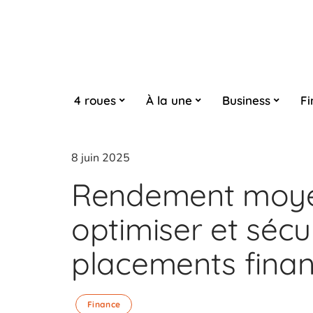
4 roues
À la une
Business
Fi
8 juin 2025
Rendement moye
optimiser et sécu
placements financ
Finance