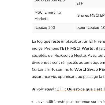
Stoxx Europe 600
ETF
MSCI Emerging
iShares MSCI E
Markets
Nasdaq 100
Lyxor Nasdaq-1
La logique reste implacable : un
ETF ren
indice. Prenons l’
ETF MSCI World
: il f
sociétés, de Microsoft à Nestlé. Avec les 
dividendes sont réinjectés automatiqueme
Certains ETF, comme le
World Swap PE
assurance vie, optimisant au passage la fi
A voir aussi :
ETF : Qu'est-ce que c'est 
La volatilité reste plus contenue sur u