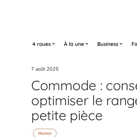
4 roues
À la une
Business
Fi
7 août 2025
Commode : conse
optimiser le ran
petite pièce
Maison