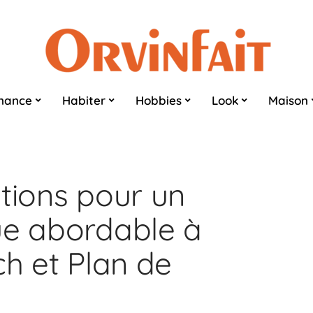
nance
Habiter
Hobbies
Look
Maison
ptions pour un
ue abordable à
ch et Plan de