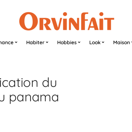
nance
Habiter
Hobbies
Look
Maison
ication du
au panama