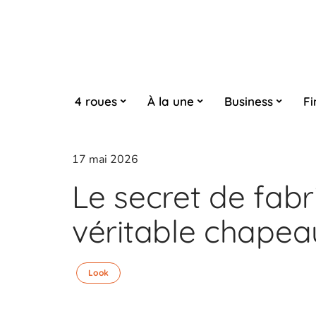
4 roues
À la une
Business
Fi
17 mai 2026
Le secret de fabr
véritable chape
Look