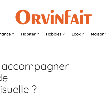
nance
Habiter
Hobbies
Look
Maison
re accompagner
de
suelle ?