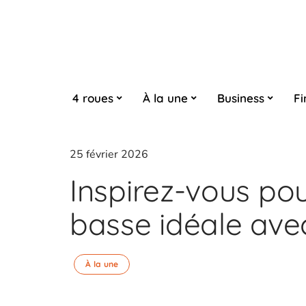
4 roues
À la une
Business
Fi
25 février 2026
Inspirez-vous pou
basse idéale ave
À la une