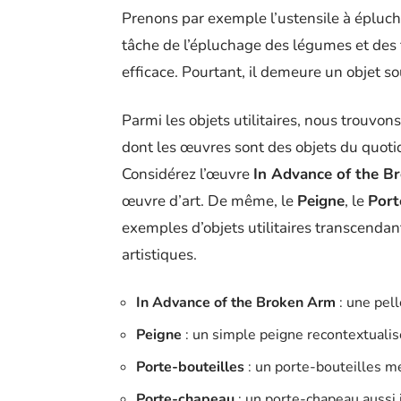
Prenons par exemple l’ustensile à éplucher
tâche de l’épluchage des légumes et des f
efficace. Pourtant, il demeure un objet s
Parmi les objets utilitaires, nous trouv
dont les œuvres sont des objets du quoti
Considérez l’œuvre
In Advance of the B
œuvre d’art. De même, le
Peigne
, le
Port
exemples d’objets utilitaires transcendant
artistiques.
In Advance of the Broken Arm
: une pel
Peigne
: un simple peigne recontextualis
Porte-bouteilles
: un porte-bouteilles m
Porte-chapeau
: un porte-chapeau aussi 