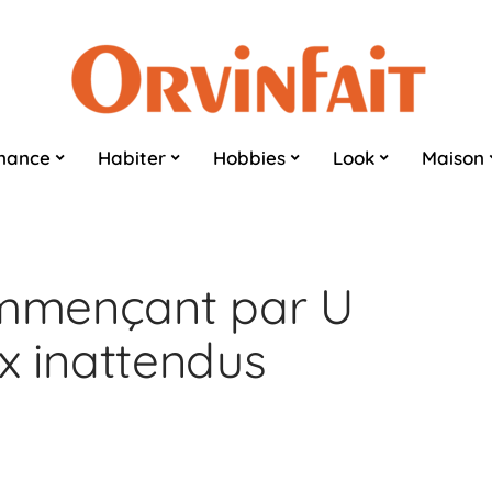
nance
Habiter
Hobbies
Look
Maison
ommençant par U
aux inattendus