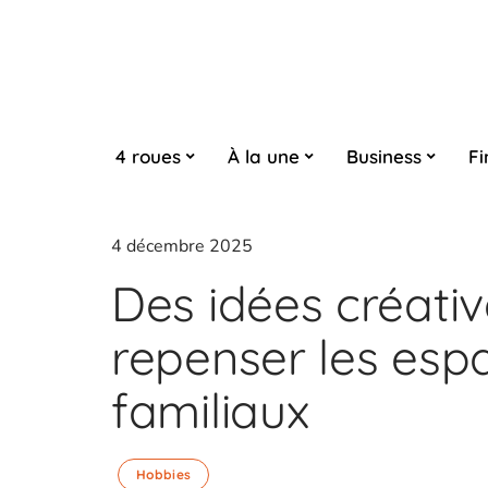
4 roues
À la une
Business
Fi
4 décembre 2025
Des idées créati
repenser les espa
familiaux
Hobbies