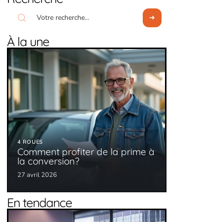
À la une
4 ROUES
Comment profiter de la prime à
la conversion?
27 avril 2026
En tendance