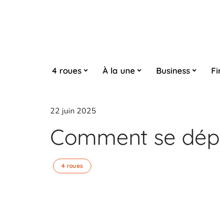
4 roues
À la une
Business
Fi
22 juin 2025
Comment se dépl
4 roues